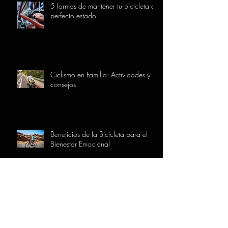
5 formas de mantener tu bicicleta en
perfecto estado
Ciclismo en Familia: Actividades y
consejos
Beneficios de la Bicicleta para el
Bienestar Emocional
INFORMACIÓN DE LA TIENDA
AIARABIKE
C/ Goikoplaza Nº24