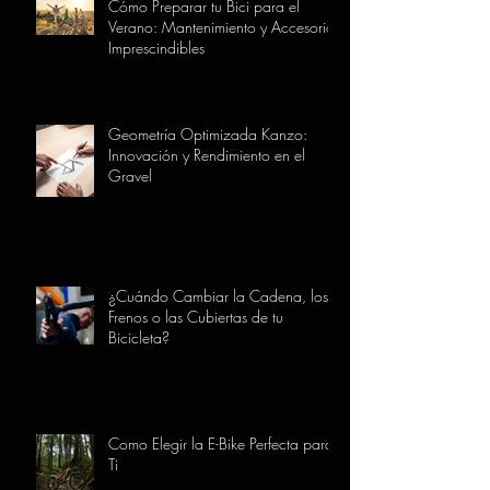
Cómo Preparar tu Bici para el
Verano: Mantenimiento y Accesorios
Imprescindibles
Geometría Optimizada Kanzo:
Innovación y Rendimiento en el
Gravel
¿Cuándo Cambiar la Cadena, los
Frenos o las Cubiertas de tu
Bicicleta?
Como Elegir la E-Bike Perfecta para
Ti