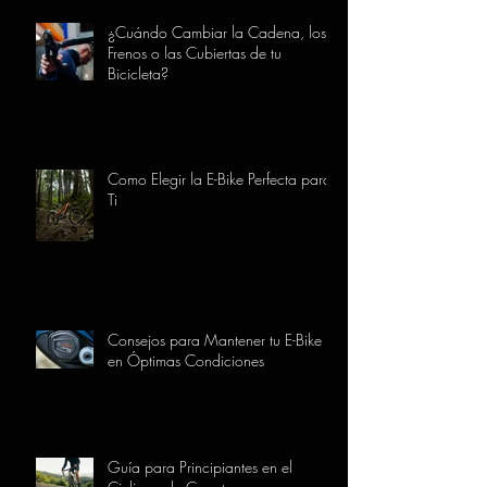
¿Cuándo Cambiar la Cadena, los
Frenos o las Cubiertas de tu
Bicicleta?
Como Elegir la E-Bike Perfecta para
Ti
Consejos para Mantener tu E-Bike
en Óptimas Condiciones
Guía para Principiantes en el