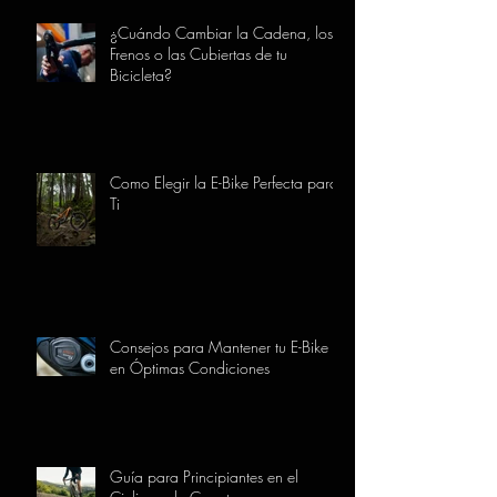
¿Cuándo Cambiar la Cadena, los
Frenos o las Cubiertas de tu
Bicicleta?
Como Elegir la E-Bike Perfecta para
Ti
Consejos para Mantener tu E-Bike
en Óptimas Condiciones
Guía para Principiantes en el