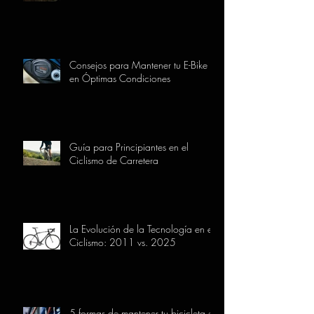
Consejos para Mantener tu E-Bike
en Óptimas Condiciones
Guía para Principiantes en el
Ciclismo de Carretera
La Evolución de la Tecnología en el
Ciclismo: 2011 vs. 2025
5 formas de mantener tu bicicleta en