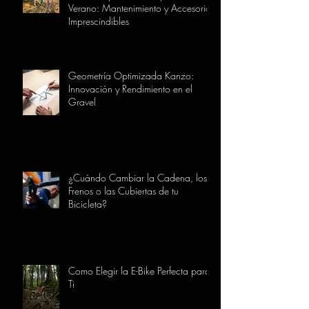
Verano: Mantenimiento y Accesorios
Imprescindibles
Geometría Optimizada Kanzo:
Innovación y Rendimiento en el
Gravel
¿Cuándo Cambiar la Cadena, los
Frenos o las Cubiertas de tu
Bicicleta?
Como Elegir la E-Bike Perfecta para
Ti