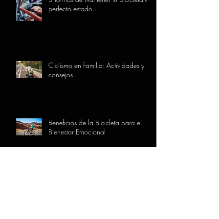
perfecto estado
Ciclismo en Familia: Actividades y
consejos
Beneficios de la Bicicleta para el
Bienestar Emocional
INFORMACIÓN DE LA TIENDA
AIARABIKE
C/ Goikoplaza Nº24
01400 Laudio - Llodio, Araba - Álava