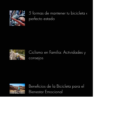
5 formas de mantener tu bicicleta en
perfecto estado
Ciclismo en Familia: Actividades y
consejos
Beneficios de la Bicicleta para el
Bienestar Emocional
INFORMACIÓN DE LA TIENDA
AIARABIKE