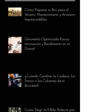
Cómo Preparar tu Bici para el
Verano: Mantenimiento y Accesorios
Imprescindibles
Geometría Optimizada Kanzo:
Innovación y Rendimiento en el
Gravel
¿Cuándo Cambiar la Cadena, los
Frenos o las Cubiertas de tu
Bicicleta?
Como Elegir la E-Bike Perfecta para