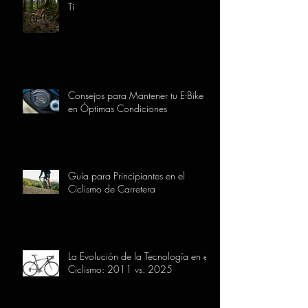
Ti
Consejos para Mantener tu E-Bike
en Óptimas Condiciones
Guía para Principiantes en el
Ciclismo de Carretera
La Evolución de la Tecnología en el
Ciclismo: 2011 vs. 2025