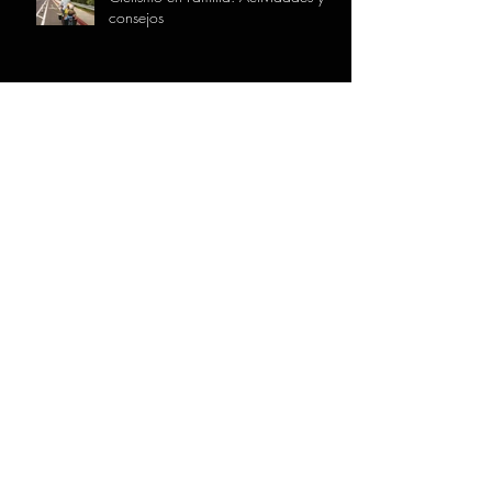
consejos
Beneficios de la Bicicleta para el
Bienestar Emocional
INFORMACIÓN DE LA TIENDA
AIARABIKE
C/ Goikoplaza Nº24
01400 Laudio - Llodio, Araba - Álava
Teléfono:
946 565 449
E-mail:
info@aiarabike.com
Horario:
Lunes a Viernes