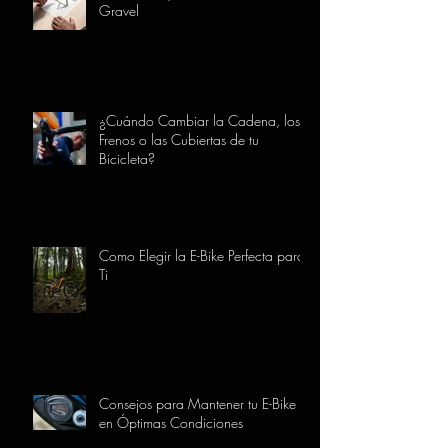
Gravel
¿Cuándo Cambiar la Cadena, los
Frenos o las Cubiertas de tu
Bicicleta?
Como Elegir la E-Bike Perfecta para
Ti
Consejos para Mantener tu E-Bike
en Óptimas Condiciones