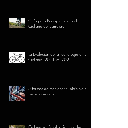
Guía para Principiantes en el
Ciclismo de Carretera
La Evolución de la Tecnología en el
Ciclismo: 2011 vs. 2025
5 formas de mantener tu bicicleta en
perfecto estado
Ciclismo en Familia: Actividades y